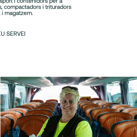
sport i contenidors per a
s, compactadors i trituradors
s i magatzem.
U SERVEI