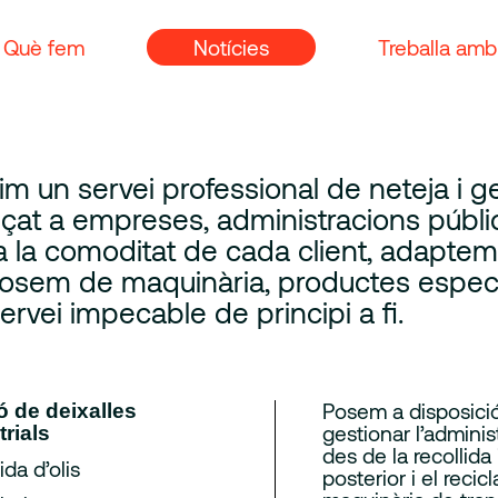
Què fem
Notícies
Treballa amb
im un servei professional de neteja i g
çat a empreses, administracions públiq
a la comoditat de cada client, adaptem 
osem de maquinària, productes específi
ervei impecable de principi a fi.
Posem a disposició
ó de deixalles
gestionar l’administ
trials
des de la recollida 
ida d’olis
posterior i el reci