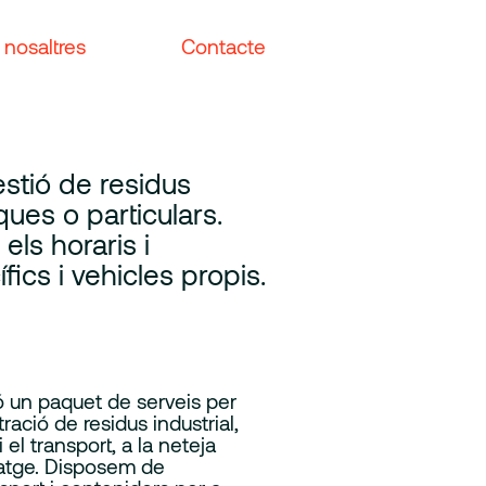
 nosaltres
Contacte
estió de residus
ues o particulars.
els horaris i
cs i vehicles propis.
 un paquet de serveis per
ració de residus industrial,
i el transport, a la neteja
clatge. Disposem de