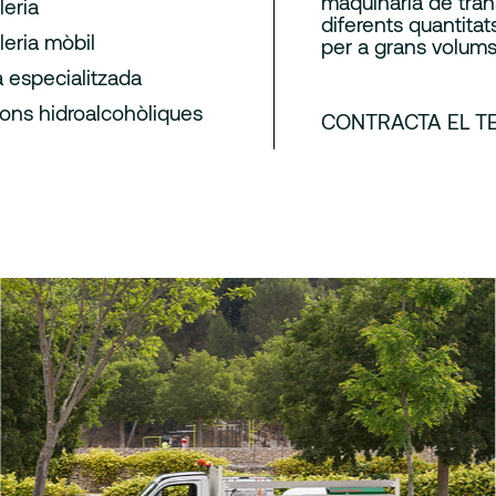
maquinària de tran
leria
diferents quantitat
leria mòbil
per a grans volum
 especialitzada
ions hidroalcohòliques
CONTRACTA EL TE